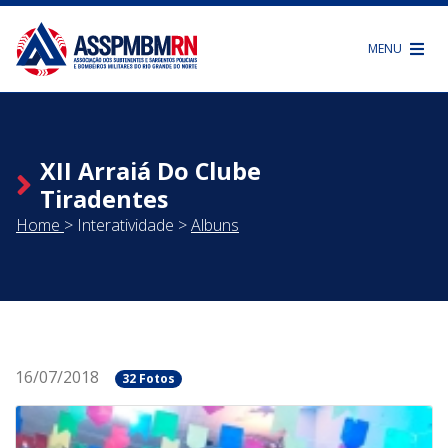
MENU
XII Arraiá Do Clube
Tiradentes
Home
>
Interatividade
>
Albuns
16/07/2018
32 Fotos